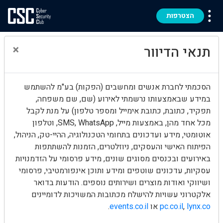
הצטרפות
×
תנאי הדיוור
הסכמתי לחברת אנשים ומחשבים (הפקות) בע"מ להשתמש
במידע שבאמצעותו נרשמתי לאירוע (שם, שם משפחה,
תפקיד, כתובת, כתובת אימייל ומספר טלפון) על מנת לקבל
מכל אחד מהן, באמצעות מייל, SMS, WhatsApp, וטלפון
אוטומטי, מידע ועדכונים בתחומי הטכנולוגיה, ההיי-טק, הניהול,
הפיתוח האישי והעסקים, ניוזלטרים, הזמנות להשתתפות
באירועים ובכנסים מסוגים שונים, מידע פרסומי על הזדמנויות
עסקיות, עדכונים שוטפים ומידע ותוכן אינפורמטיבי, פרסומי
ושיווקי ואודות מוצרים ושירותים נוספים. הודעות בדואר
אלקטרוני עשויות להישלח מכתובות המשויכות לדומיינים
lynx.co
,
pc.co.il
או
events.co.il
.