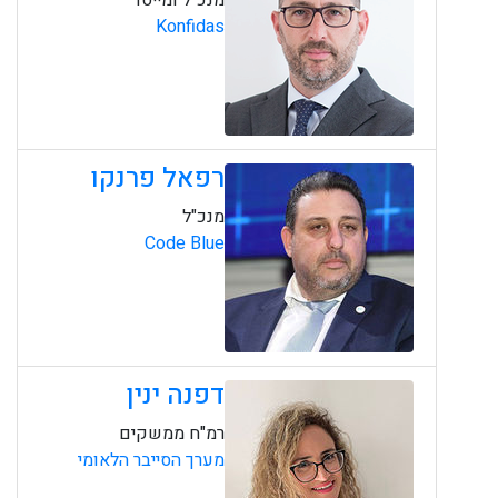
מנכ"ל ומייסד
Konfidas
רפאל פרנקו
מנכ"ל
Code Blue
דפנה ינין
רמ"ח ממשקים
מערך הסייבר הלאומי