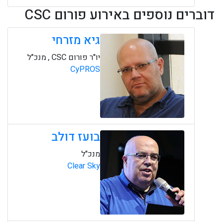
דוברים נוספים באירוע פורום CSC
גיא מזרחי
יו"ר פורום CSC , מנכ"ל
CyPROS
בועז דולב
מנכ"ל
Clear Sky