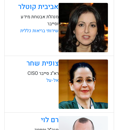
אביבית קוטלר
מנהלת אבטחת מידע
וסייבר
שירותי בריאות כללית
צופית שחר
רא"ג סייבר CISO
אל-על
רם לוי