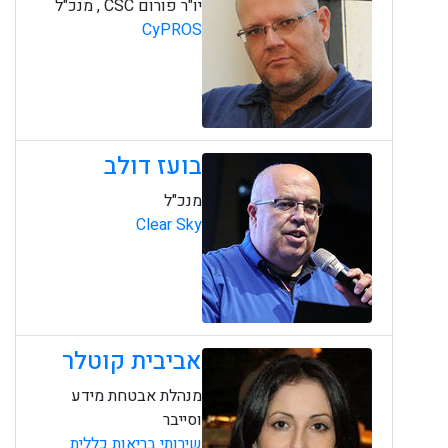
יו"ר פורום CSC , מנכ"ל
CyPROS
בועז דולב
מנכ"ל
Clear Sky
אביבית קוטלר
מנהלת אבטחת מידע
וסייבר
שירותי בריאות כללית