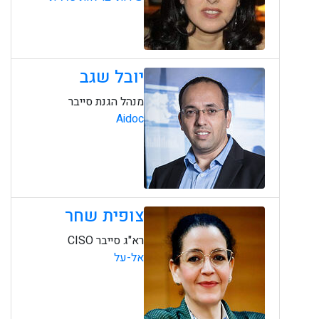
יובל שגב
מנהל הגנת סייבר
Aidoc
צופית שחר
רא"ג סייבר CISO
אל-על