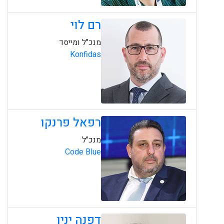
רם לוי
מנכ"ל ומייסד
Konfidas
רפאל פרנקו
מנכ"ל
Code Blue
דפנה ינין