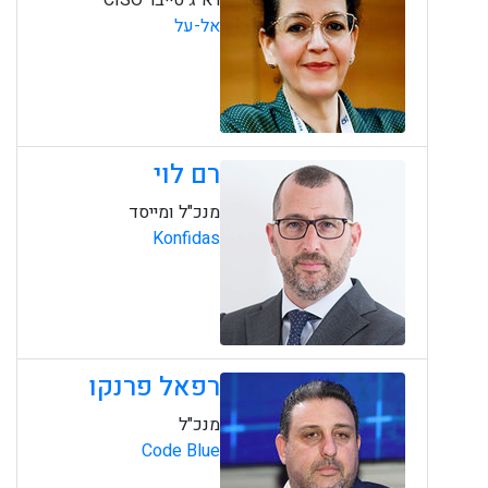
רא"ג סייבר CISO
אל-על
רם לוי
מנכ"ל ומייסד
Konfidas
רפאל פרנקו
מנכ"ל
Code Blue