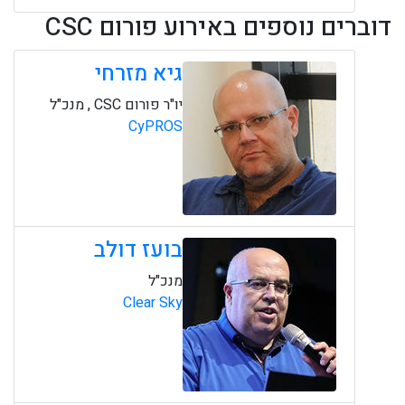
דוברים נוספים באירוע פורום CSC
גיא מזרחי
יו"ר פורום CSC , מנכ"ל
CyPROS
בועז דולב
מנכ"ל
Clear Sky