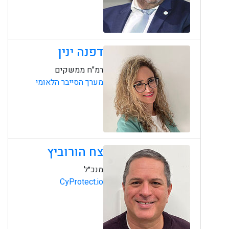
דפנה ינין
רמ"ח ממשקים
מערך הסייבר הלאומי
צח הורוביץ
מנכ״ל
CyProtect.io