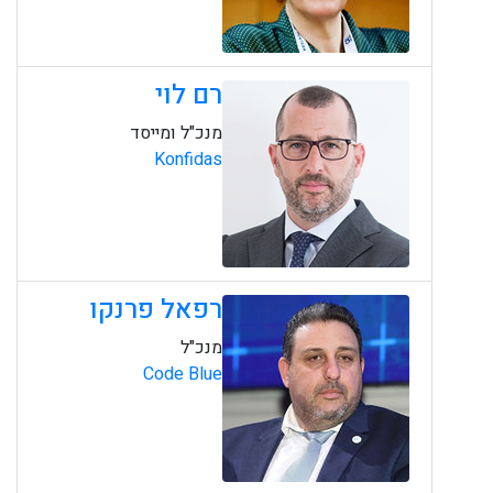
רם לוי
מנכ"ל ומייסד
Konfidas
רפאל פרנקו
מנכ"ל
Code Blue