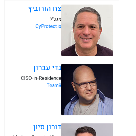
צח הורוביץ
מנכ״ל
CyProtect.io
גדי עברון
CISO-in-Residence
Team8
דורון סיון