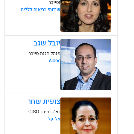
וסייבר
שירותי בריאות כללית
יובל שגב
מנהל הגנת סייבר
Aidoc
צופית שחר
רא"ג סייבר CISO
אל-על