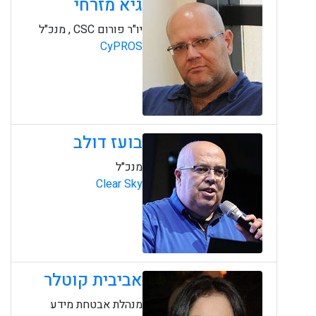
גיא מזרחי
יו"ר פורום CSC , מנכ"ל
CyPROS
בועז דולב
מנכ"ל
Clear Sky
אביבית קוטלר
מנהלת אבטחת מידע